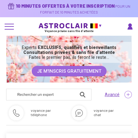
Aller
10 MINUTES OFFERTES À VOTRE INSCRIPTION
POUR UN
au
contenu
FORFAIT DE 10 MINUTES ACHETÉES
principal
Voyance privée sans file d'attente
Experts
EXCLUSIFS, qualifiés et bienveillants
Consultations privées & sans file d’attente
Faites le premier pas, ils feront le reste…
JE M'INSCRIS GRATUITEMENT
Avancé
voyance par
voyance par
téléphone
chat