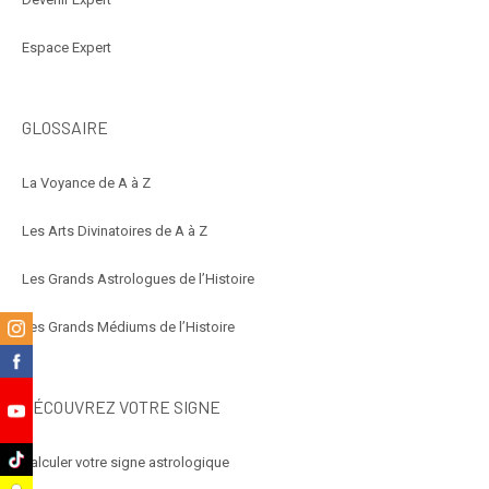
Espace Expert
GLOSSAIRE
La Voyance de A à Z
Les Arts Divinatoires de A à Z
Les Grands Astrologues de l’Histoire
m
Les Grands Médiums de l’Histoire
k
DÉCOUVREZ VOTRE SIGNE
e
k
Calculer votre signe astrologique