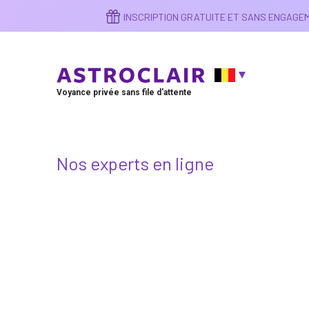
Aller
INSCRIPTION GRATUITE ET SANS ENGAG
au
contenu
principal
Voyance privée sans file d'attente
Nos experts en ligne