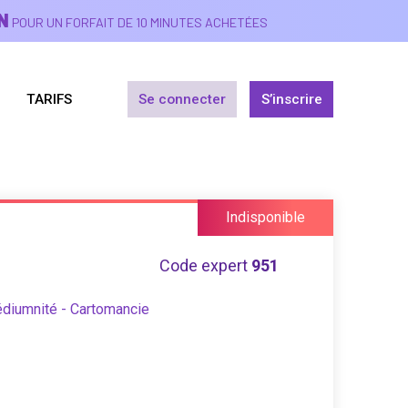
N
POUR UN FORFAIT DE 10 MINUTES ACHETÉES
TARIFS
Se connecter
S’inscrire
Indisponible
Code expert
951
édiumnité - Cartomancie