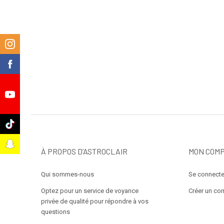
m
k
e
k
t
À PROPOS D’ASTROCLAIR
MON COM
Qui sommes-nous
Se connecte
Optez pour un service de voyance
Créer un co
privée de qualité pour répondre à vos
questions