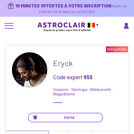
Aller
10 MINUTES OFFERTES À VOTRE INSCRIPTION
POUR UN
au
contenu
FORFAIT DE 10 MINUTES ACHETÉES
principal
Voyance privée sans file d'attente
Indisponible
Eryck
Code expert
955
Voyance - Tarologie - Médiumnité -
Magnétisme
Alerte