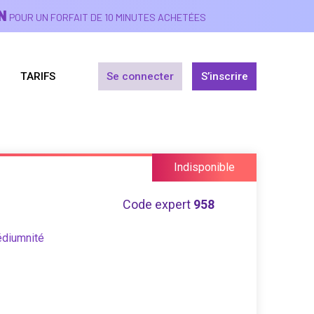
N
POUR UN FORFAIT DE 10 MINUTES ACHETÉES
TARIFS
Se connecter
S’inscrire
Indisponible
Code expert
958
édiumnité