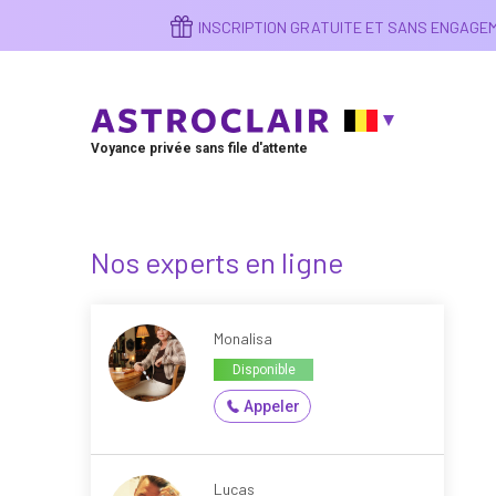
Aller
INSCRIPTION GRATUITE ET SANS ENGAG
au
contenu
principal
Voyance privée sans file d'attente
Nos experts en ligne
Monalisa
Disponible
Appeler
Lucas