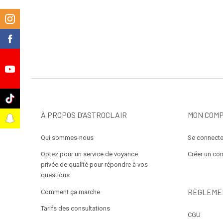
m
k
e
k
À PROPOS D’ASTROCLAIR
MON COM
t
Qui sommes-nous
Se connecte
Optez pour un service de voyance
Créer un co
privée de qualité pour répondre à vos
questions
RÈGLEME
Comment ça marche
Tarifs des consultations
CGU