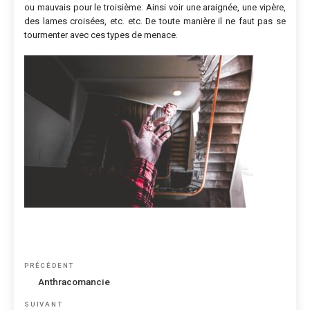
ou mauvais pour le troisième. Ainsi voir une araignée, une vipère,
des lames croisées, etc. etc. De toute manière il ne faut pas se
tourmenter avec ces types de menace.
Navigation
Article
PRÉCÉDENT
de
précédent
Anthracomancie
l’article
Article
SUIVANT