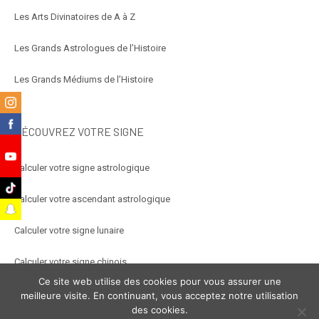
Les Arts Divinatoires de A à Z
Les Grands Astrologues de l’Histoire
Les Grands Médiums de l’Histoire
m
k
DÉCOUVREZ VOTRE SIGNE
e
Calculer votre signe astrologique
k
Calculer votre ascendant astrologique
t
Calculer votre signe lunaire
Calculer votre signe chinois
Ce site web utilise des cookies pour vous assurer une
Calculer votre signe arabe
meilleure visite. En continuant, vous acceptez notre utilisation
des cookies.