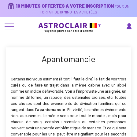
Aller
10 MINUTES OFFERTES À VOTRE INSCRIPTION
POUR UN
au
contenu
FORFAIT DE 10 MINUTES ACHETÉES
principal
Voyance privée sans file d'attente
Apantomancie
Certains individus estiment (à tort il faut le dire) le fait de voir trois
curés ou de faire un trajet dans la même cabine avec un abbé
comme un indice défavorable. Voir à l’improviste une araignée, un
homme difforme, un rapace, des ustensiles croisés, etc. toutes
ces choses sont des événements de divination familiers qui se
rangent dans l’
apantomancie
. En vérité, les mêmes événements
n’ont aucunement le même sens pour tout le monde ; mais pour
chacun de nous, certains ustensiles ou certaines personnes
peuvent avoir une portée emblématique de menace. Et ce qui sera
convenable pour les uns, peut être insignifiant pour les seconds