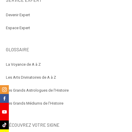
Devenir Expert
Espace Expert
GLOSSAIRE
La Voyance de A à Z
Les Arts Divinatoires de A à Z
m
Les Grands Astrologues de l’Histoire
k
Les Grands Médiums de l’Histoire
e
DÉCOUVREZ VOTRE SIGNE
k