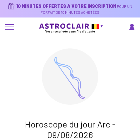
Aller
10 MINUTES OFFERTES À VOTRE INSCRIPTION
POUR UN
au
contenu
FORFAIT DE 10 MINUTES ACHETÉES
principal
Voyance privée sans file d'attente
Horoscope du jour Arc -
09/08/2026