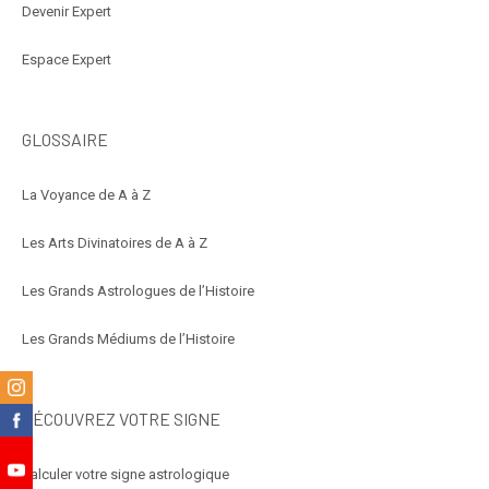
Devenir Expert
Espace Expert
GLOSSAIRE
La Voyance de A à Z
Les Arts Divinatoires de A à Z
Les Grands Astrologues de l’Histoire
Les Grands Médiums de l’Histoire
m
DÉCOUVREZ VOTRE SIGNE
k
Calculer votre signe astrologique
e