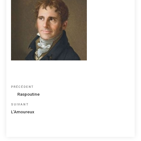
Navigation
Article
PRÉCÉDENT
de
précédent
Raspoutine
l’article
Article
SUIVANT
suivant
L’Amoureux