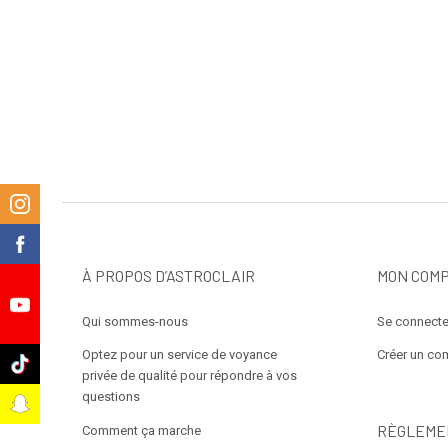
m
k
À PROPOS D’ASTROCLAIR
MON COM
e
Qui sommes-nous
Se connecte
Optez pour un service de voyance
Créer un co
k
privée de qualité pour répondre à vos
questions
t
RÈGLEME
Comment ça marche