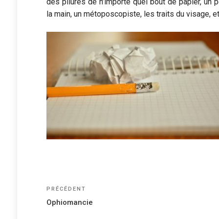
des pliures de n’importe quel bout de papier, un 
la main, un métoposcopiste, les traits du visage, e
Navigation
Article
PRÉCÉDENT
précédent
de
Ophiomancie