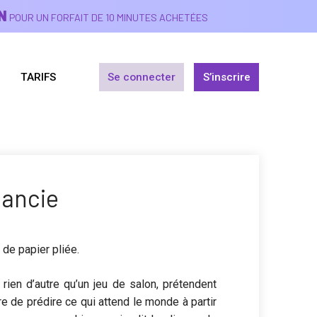
N
POUR UN FORFAIT DE 10 MINUTES ACHETÉES
TARIFS
Se connecter
S’inscrire
ancie
 de papier pliée.
t rien d’autre qu’un jeu de salon, prétendent
e de prédire ce qui attend le monde à partir