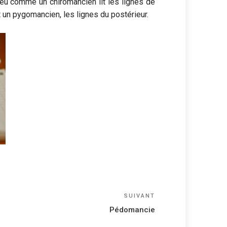
peu comme un chiromancien lit les lignes de
t un pygomancien, les lignes du postérieur.
Article
SUIVANT
suivant
Pédomancie