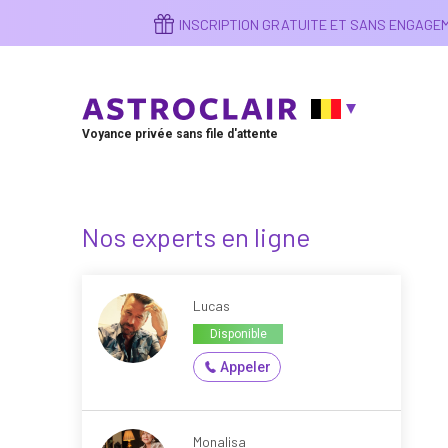
Aller
INSCRIPTION GRATUITE ET SANS ENGAG
au
contenu
principal
Voyance privée sans file d'attente
Nos experts en ligne
Lucas
Disponible
Appeler
Monalisa