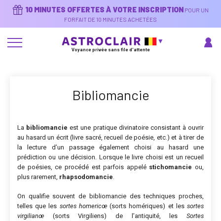
Aller
10 MINUTES OFFERTES À VOTRE INSCRIPTION
POUR UN
au
contenu
FORFAIT DE 10 MINUTES ACHETÉES
principal
Voyance privée sans file d'attente
Bibliomancie
La
bibliomancie
est une pratique divinatoire consistant à ouvrir
au hasard un écrit (livre sacré, recueil de poésie, etc.) et à tirer de
la lecture d’un passage également choisi au hasard une
prédiction ou une décision. Lorsque le livre choisi est un recueil
de poésies, ce procédé est parfois appelé
stichomancie
ou,
plus rarement,
rhapsodomancie
.
On qualifie souvent de bibliomancie des techniques proches,
telles que les
sortes homericœ
(sorts homériques) et les
sortes
virgilianœ
(sorts Virgiliens) de l’antiquité, les
Sortes