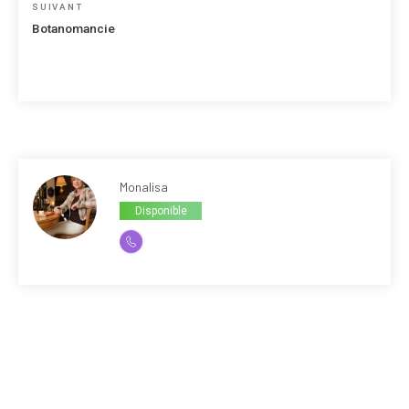
Article
SUIVANT
suivant
Botanomancie
Monalisa
Disponible