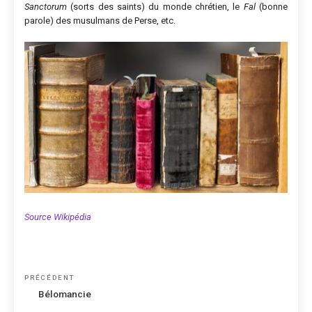
Sanctorum
(sorts des saints) du monde chrétien, le
Fal
(bonne
parole) des musulmans de Perse, etc.
Source Wikipédia
Navigation
Article
PRÉCÉDENT
de
précédent
Bélomancie
l’article