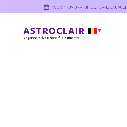
Aller
INSCRIPTION GRATUITE ET SANS ENGAG
au
contenu
principal
Voyance privée sans file d'attente