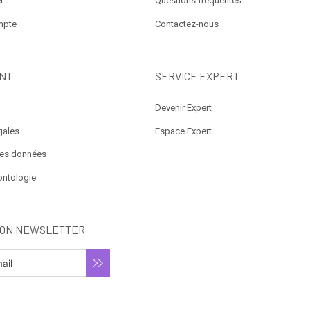
r
Questions fréquentes
mpte
Contactez-nous
NT
SERVICE EXPERT
Devenir Expert
gales
Espace Expert
des données
ontologie
ION NEWSLETTER