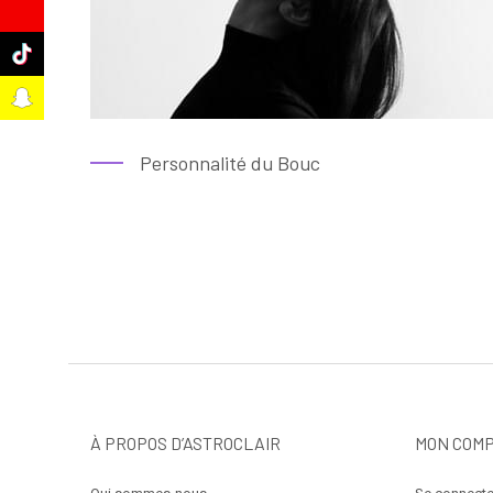
e
k
t
Personnalité du Bouc
À PROPOS D’ASTROCLAIR
MON COM